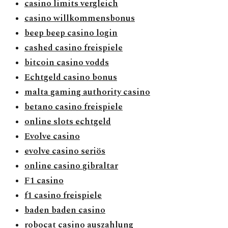
casino limits vergleich
casino willkommensbonus
beep beep casino login
cashed casino freispiele
bitcoin casino vodds
Echtgeld casino bonus
malta gaming authority casino
betano casino freispiele
online slots echtgeld
Evolve casino
evolve casino seriös
online casino gibraltar
F1 casino
f1 casino freispiele
baden baden casino
robocat casino auszahlung