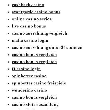
cashback casino
avantgarde casino bonus
online casino seriös
live casino bonus
casino auszahlung vergleich
mafia casino login
casino auszahlung unter 24 stunden
casino bonus vergleich
casino bonus vergleich
f1 casino login
Spinbetter casino
spinbetter casino freispiele
wunderino casino
casino bonus vergleich
casino slots auszahlung