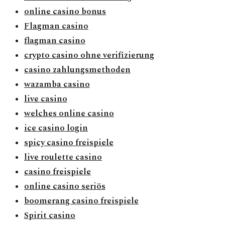
online casino bonus
Flagman casino
flagman casino
crypto casino ohne verifizierung
casino zahlungsmethoden
wazamba casino
live casino
welches online casino
ice casino login
spicy casino freispiele
live roulette casino
casino freispiele
online casino seriös
boomerang casino freispiele
Spirit casino