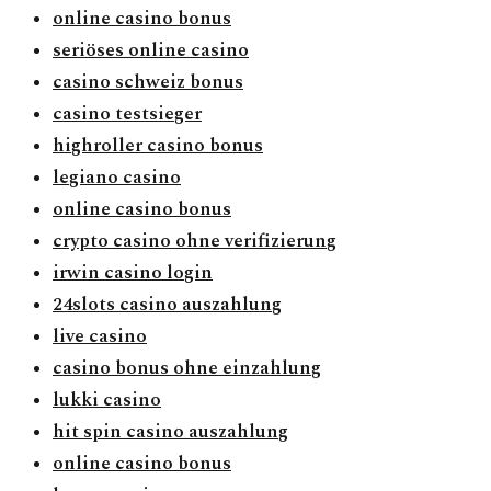
online casino bonus
seriöses online casino
casino schweiz bonus
casino testsieger
highroller casino bonus
legiano casino
online casino bonus
crypto casino ohne verifizierung
irwin casino login
24slots casino auszahlung
live casino
casino bonus ohne einzahlung
lukki casino
hit spin casino auszahlung
online casino bonus