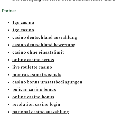
Partner
1go casino
1go casino
casino deutschland auszahlung
casino deutschland bewertung
casino ohne einsatzlimit
online casino seriös
live roulette casino
monro casino freispiele
casino bonus umsatzbedingungen
pelican casino bonus
online casino bonus
revolution casino login
national casino auszahlung