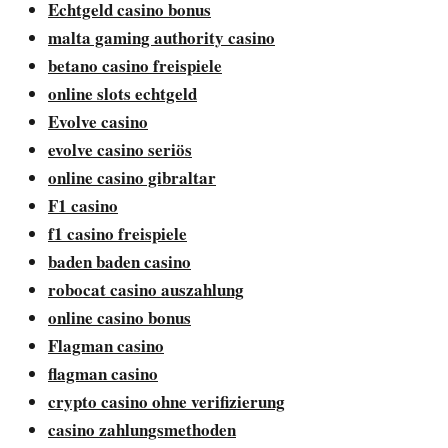
Echtgeld casino bonus
malta gaming authority casino
betano casino freispiele
online slots echtgeld
Evolve casino
evolve casino seriös
online casino gibraltar
F1 casino
f1 casino freispiele
baden baden casino
robocat casino auszahlung
online casino bonus
Flagman casino
flagman casino
crypto casino ohne verifizierung
casino zahlungsmethoden