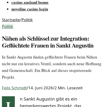
casino ausland bonus
novoline casino login
Startseite
/
Politik
Politik
Nähen als Schlüssel zur Integration:
Geflüchtete Frauen in Sankt Augustin
In Sankt Augustin finden geflüchtete Frauen beim Nähen
nicht nur ein kreatives Ventil, sondern auch neue Hoffnung
und Gemeinschaft. Ein Blick auf dieses inspirierende
Projekt.
Felix Schmidt
/
14. Juni 2026
/
2 Min. Lesezeit
In Sankt Augustin gibt es ein
bemerkenswertes Projekt, das