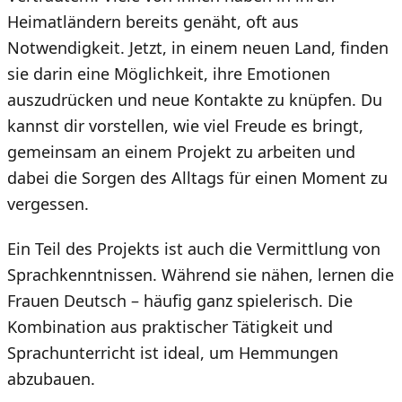
Heimatländern bereits genäht, oft aus
Notwendigkeit. Jetzt, in einem neuen Land, finden
sie darin eine Möglichkeit, ihre Emotionen
auszudrücken und neue Kontakte zu knüpfen. Du
kannst dir vorstellen, wie viel Freude es bringt,
gemeinsam an einem Projekt zu arbeiten und
dabei die Sorgen des Alltags für einen Moment zu
vergessen.
Ein Teil des Projekts ist auch die Vermittlung von
Sprachkenntnissen. Während sie nähen, lernen die
Frauen Deutsch – häufig ganz spielerisch. Die
Kombination aus praktischer Tätigkeit und
Sprachunterricht ist ideal, um Hemmungen
abzubauen.