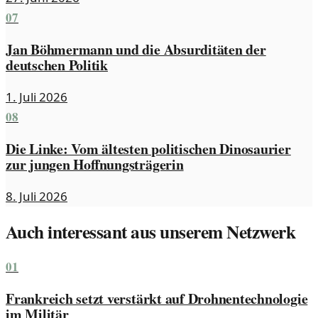
07
Jan Böhmermann und die Absurditäten der
deutschen Politik
1. Juli 2026
08
Die Linke: Vom ältesten politischen Dinosaurier
zur jungen Hoffnungsträgerin
8. Juli 2026
Auch interessant aus unserem Netzwerk
01
Frankreich setzt verstärkt auf Drohnentechnologie
im Militär