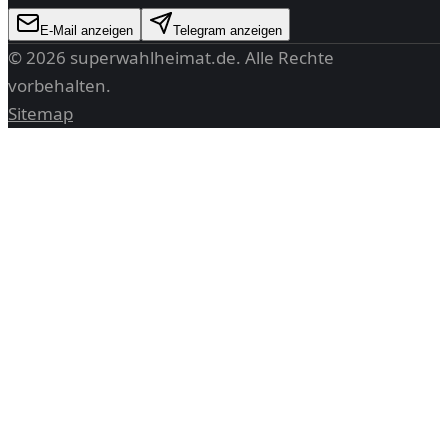
E-Mail anzeigen
Telegram anzeigen
©
2026
superwahlheimat.de
. Alle Rechte
vorbehalten.
Sitemap