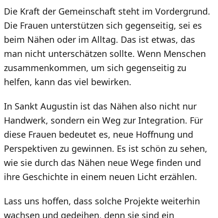
Die Kraft der Gemeinschaft steht im Vordergrund.
Die Frauen unterstützen sich gegenseitig, sei es
beim Nähen oder im Alltag. Das ist etwas, das
man nicht unterschätzen sollte. Wenn Menschen
zusammenkommen, um sich gegenseitig zu
helfen, kann das viel bewirken.
In Sankt Augustin ist das Nähen also nicht nur
Handwerk, sondern ein Weg zur Integration. Für
diese Frauen bedeutet es, neue Hoffnung und
Perspektiven zu gewinnen. Es ist schön zu sehen,
wie sie durch das Nähen neue Wege finden und
ihre Geschichte in einem neuen Licht erzählen.
Lass uns hoffen, dass solche Projekte weiterhin
wachsen und gedeihen, denn sie sind ein