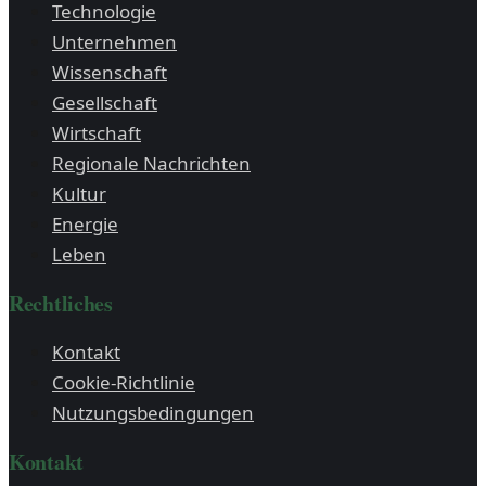
Technologie
Unternehmen
Wissenschaft
Gesellschaft
Wirtschaft
Regionale Nachrichten
Kultur
Energie
Leben
Rechtliches
Kontakt
Cookie-Richtlinie
Nutzungsbedingungen
Kontakt