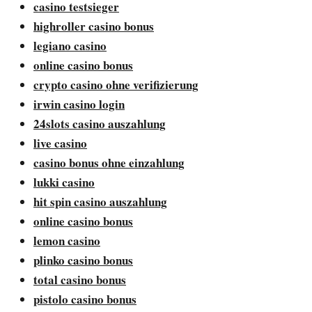
casino testsieger
highroller casino bonus
legiano casino
online casino bonus
crypto casino ohne verifizierung
irwin casino login
24slots casino auszahlung
live casino
casino bonus ohne einzahlung
lukki casino
hit spin casino auszahlung
online casino bonus
lemon casino
plinko casino bonus
total casino bonus
pistolo casino bonus