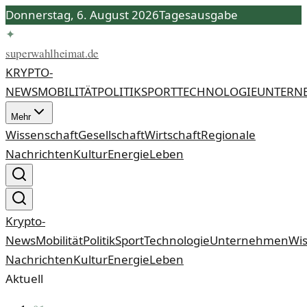
Donnerstag, 6. August 2026
Tagesausgabe
✦
superwahlheimat
.
de
KRYPTO-
NEWS
MOBILITÄT
POLITIK
SPORT
TECHNOLOGIE
UNTERN
Mehr
Wissenschaft
Gesellschaft
Wirtschaft
Regionale
Nachrichten
Kultur
Energie
Leben
Krypto-
News
Mobilität
Politik
Sport
Technologie
Unternehmen
Wis
Nachrichten
Kultur
Energie
Leben
Aktuell