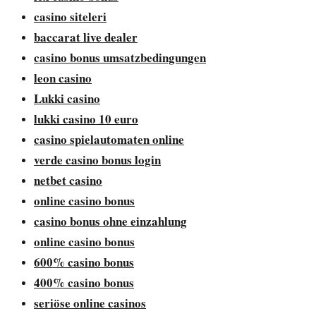
casino siteleri
baccarat live dealer
casino bonus umsatzbedingungen
leon casino
Lukki casino
lukki casino 10 euro
casino spielautomaten online
verde casino bonus login
netbet casino
online casino bonus
casino bonus ohne einzahlung
online casino bonus
600% casino bonus
400% casino bonus
seriöse online casinos