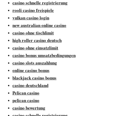
casino schnelle registrierung
rooli casino freispiele
vulkan casino login
new australian online casino
casino ohne tischlimit
high roller casino deutsch
casino ohne einsatzlimit
casino bonus umsatzbedingungen
casino slots auszahlung
online casino bonus
blackjack casino bonus
casino deutschland
Pelican casino
pelican casino
casino bewertung
casino schnelle registrierung