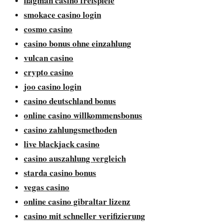
flagman casino freispiele
smokace casino login
cosmo casino
casino bonus ohne einzahlung
vulcan casino
crypto casino
joo casino login
casino deutschland bonus
online casino willkommensbonus
casino zahlungsmethoden
live blackjack casino
casino auszahlung vergleich
starda casino bonus
vegas casino
online casino gibraltar lizenz
casino mit schneller verifizierung