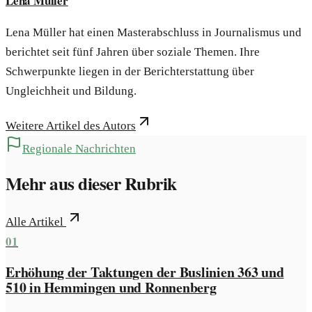
Lena Müller
Lena Müller hat einen Masterabschluss in Journalismus und
berichtet seit fünf Jahren über soziale Themen. Ihre
Schwerpunkte liegen in der Berichterstattung über
Ungleichheit und Bildung.
Weitere Artikel des Autors
Regionale Nachrichten
Mehr aus dieser Rubrik
Alle Artikel
01
Erhöhung der Taktungen der Buslinien 363 und
510 in Hemmingen und Ronnenberg