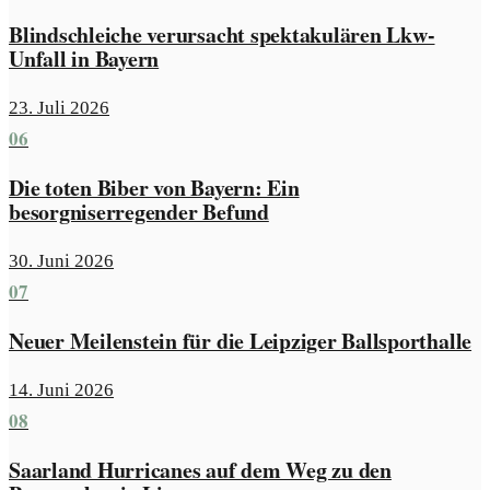
Blindschleiche verursacht spektakulären Lkw-
Unfall in Bayern
23. Juli 2026
06
Die toten Biber von Bayern: Ein
besorgniserregender Befund
30. Juni 2026
07
Neuer Meilenstein für die Leipziger Ballsporthalle
14. Juni 2026
08
Saarland Hurricanes auf dem Weg zu den