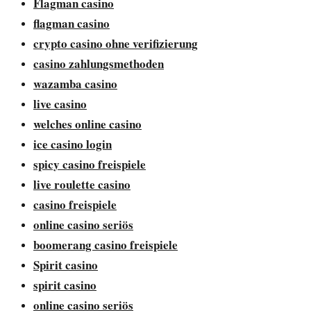
Flagman casino
flagman casino
crypto casino ohne verifizierung
casino zahlungsmethoden
wazamba casino
live casino
welches online casino
ice casino login
spicy casino freispiele
live roulette casino
casino freispiele
online casino seriös
boomerang casino freispiele
Spirit casino
spirit casino
online casino seriös