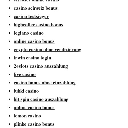
casino schweiz bonus
casino testsieger
highroller casino bonus
legiano casino
online casino bonus
crypto casino ohne verifizierung
irwin casino login
24slots casino auszahlung
live casino
casino bonus ohne einzahlung
lukki casino
hit spin casino auszahlung
online casino bonus
lemon casino
plinko casino bonus