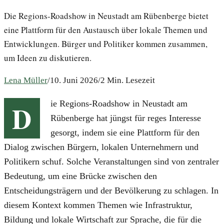
Die Regions-Roadshow in Neustadt am Rübenberge bietet
eine Plattform für den Austausch über lokale Themen und
Entwicklungen. Bürger und Politiker kommen zusammen,
um Ideen zu diskutieren.
Lena Müller
/
10. Juni 2026
/
2 Min. Lesezeit
Die Regions-Roadshow in Neustadt am
Rübenberge hat jüngst für reges Interesse
gesorgt, indem sie eine Plattform für den
Dialog zwischen Bürgern, lokalen Unternehmern und
Politikern schuf. Solche Veranstaltungen sind von zentraler
Bedeutung, um eine Brücke zwischen den
Entscheidungsträgern und der Bevölkerung zu schlagen. In
diesem Kontext kommen Themen wie Infrastruktur,
Bildung und lokale Wirtschaft zur Sprache, die für die