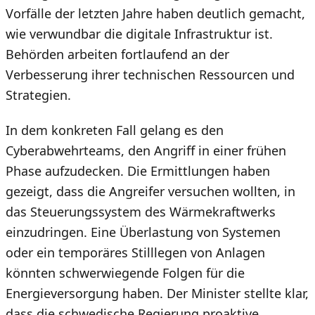
Vorfälle der letzten Jahre haben deutlich gemacht,
wie verwundbar die digitale Infrastruktur ist.
Behörden arbeiten fortlaufend an der
Verbesserung ihrer technischen Ressourcen und
Strategien.
In dem konkreten Fall gelang es den
Cyberabwehrteams, den Angriff in einer frühen
Phase aufzudecken. Die Ermittlungen haben
gezeigt, dass die Angreifer versuchen wollten, in
das Steuerungssystem des Wärmekraftwerks
einzudringen. Eine Überlastung von Systemen
oder ein temporäres Stilllegen von Anlagen
könnten schwerwiegende Folgen für die
Energieversorgung haben. Der Minister stellte klar,
dass die schwedische Regierung proaktive