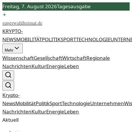
Freitag, 7. August 2026
Tagesausgabe
✦
superwahlheimat
.
de
KRYPTO-
NEWS
MOBILITÄT
POLITIK
SPORT
TECHNOLOGIE
UNTERN
Mehr
Wissenschaft
Gesellschaft
Wirtschaft
Regionale
Nachrichten
Kultur
Energie
Leben
Krypto-
News
Mobilität
Politik
Sport
Technologie
Unternehmen
Wis
Nachrichten
Kultur
Energie
Leben
Aktuell