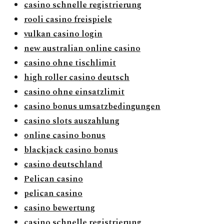
casino schnelle registrierung
rooli casino freispiele
vulkan casino login
new australian online casino
casino ohne tischlimit
high roller casino deutsch
casino ohne einsatzlimit
casino bonus umsatzbedingungen
casino slots auszahlung
online casino bonus
blackjack casino bonus
casino deutschland
Pelican casino
pelican casino
casino bewertung
casino schnelle registrierung