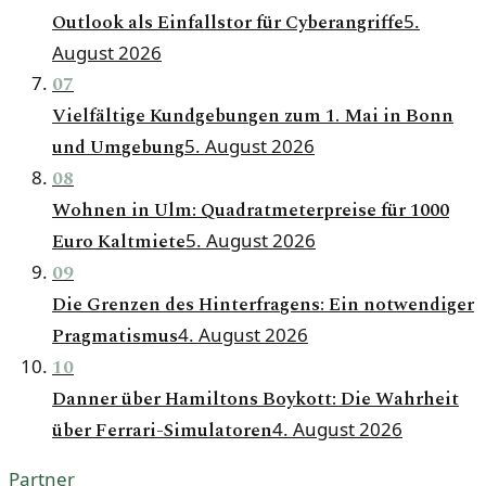
Outlook als Einfallstor für Cyberangriffe
5.
August 2026
07
Vielfältige Kundgebungen zum 1. Mai in Bonn
und Umgebung
5. August 2026
08
Wohnen in Ulm: Quadratmeterpreise für 1000
Euro Kaltmiete
5. August 2026
09
Die Grenzen des Hinterfragens: Ein notwendiger
Pragmatismus
4. August 2026
10
Danner über Hamiltons Boykott: Die Wahrheit
über Ferrari-Simulatoren
4. August 2026
Partner