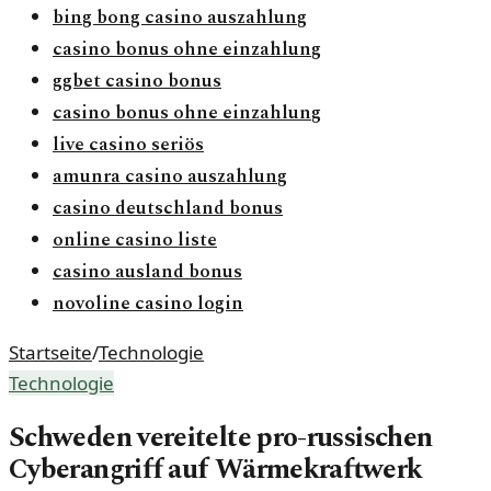
bing bong casino auszahlung
casino bonus ohne einzahlung
ggbet casino bonus
casino bonus ohne einzahlung
live casino seriös
amunra casino auszahlung
casino deutschland bonus
online casino liste
casino ausland bonus
novoline casino login
Startseite
/
Technologie
Technologie
Schweden vereitelte pro-russischen
Cyberangriff auf Wärmekraftwerk