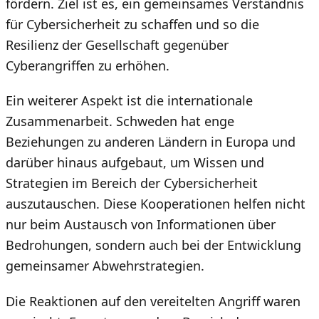
fördern. Ziel ist es, ein gemeinsames Verständnis
für Cybersicherheit zu schaffen und so die
Resilienz der Gesellschaft gegenüber
Cyberangriffen zu erhöhen.
Ein weiterer Aspekt ist die internationale
Zusammenarbeit. Schweden hat enge
Beziehungen zu anderen Ländern in Europa und
darüber hinaus aufgebaut, um Wissen und
Strategien im Bereich der Cybersicherheit
auszutauschen. Diese Kooperationen helfen nicht
nur beim Austausch von Informationen über
Bedrohungen, sondern auch bei der Entwicklung
gemeinsamer Abwehrstrategien.
Die Reaktionen auf den vereitelten Angriff waren