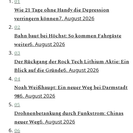
01
Wie 21 Tage ohne Handy die Depression
verringern können
7. August 2026
02
Bahn baut bei Höchst: So kommen Fahrgäste
weiter
6. August 2026
03
Der Rückgang der Rock Tech Lithium Aktie: Ein
Blick auf die Gründe
6. August 2026
04
Noah Weißhaupt: Ein neuer Weg bei Darmstadt
98
6. August 2026
05
Drohnenbetankung durch Funkstrom: Chinas
neuer Weg
6. August 2026
06