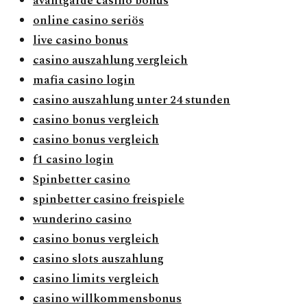
avantgarde casino bonus
online casino seriös
live casino bonus
casino auszahlung vergleich
mafia casino login
casino auszahlung unter 24 stunden
casino bonus vergleich
casino bonus vergleich
f1 casino login
Spinbetter casino
spinbetter casino freispiele
wunderino casino
casino bonus vergleich
casino slots auszahlung
casino limits vergleich
casino willkommensbonus