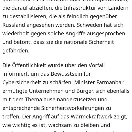
die darauf abzielten, die Infrastruktur von Ländern
zu destabilisieren, die als feindlich gegenüber
Russland angesehen werden. Schweden hat sich
wiederholt gegen solche Angriffe ausgesprochen
und betont, dass sie die nationale Sicherheit
gefährden.
Die Öffentlichkeit wurde über den Vorfall
informiert, um das Bewusstsein für
Cybersicherheit zu schärfen. Minister Farmanbar
ermutigte Unternehmen und Bürger, sich ebenfalls
mit dem Thema auseinanderzusetzen und
entsprechende Sicherheitsvorkehrungen zu
treffen. Der Angriff auf das Wärmekraftwerk zeigt,
wie wichtig es ist, wachsam zu bleiben und