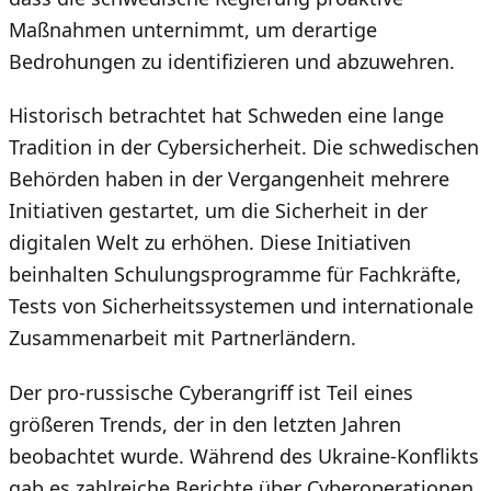
Maßnahmen unternimmt, um derartige
Bedrohungen zu identifizieren und abzuwehren.
Historisch betrachtet hat Schweden eine lange
Tradition in der Cybersicherheit. Die schwedischen
Behörden haben in der Vergangenheit mehrere
Initiativen gestartet, um die Sicherheit in der
digitalen Welt zu erhöhen. Diese Initiativen
beinhalten Schulungsprogramme für Fachkräfte,
Tests von Sicherheitssystemen und internationale
Zusammenarbeit mit Partnerländern.
Der pro-russische Cyberangriff ist Teil eines
größeren Trends, der in den letzten Jahren
beobachtet wurde. Während des Ukraine-Konflikts
gab es zahlreiche Berichte über Cyberoperationen,