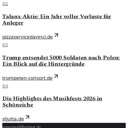
02
Talanx-Aktie: Ein Jahr voller Verluste für
Anleger
pizzaservicedavinci.de
03
Trump entsendet 5000 Soldaten nach Polen:
Ein Blick auf die Hintergründe
trompeten-consort.de
04
Die Highlights des Musikfests 2026 in
Schöneiche
stjutta.de
superwahlheimat
.
de