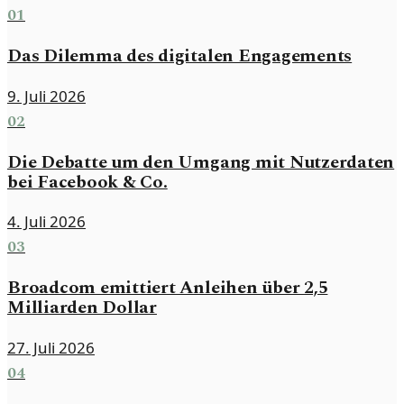
01
Das Dilemma des digitalen Engagements
9. Juli 2026
02
Die Debatte um den Umgang mit Nutzerdaten
bei Facebook & Co.
4. Juli 2026
03
Broadcom emittiert Anleihen über 2,5
Milliarden Dollar
27. Juli 2026
04