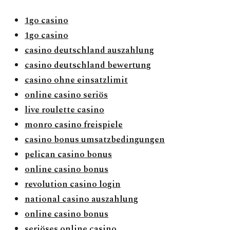
1go casino
1go casino
casino deutschland auszahlung
casino deutschland bewertung
casino ohne einsatzlimit
online casino seriös
live roulette casino
monro casino freispiele
casino bonus umsatzbedingungen
pelican casino bonus
online casino bonus
revolution casino login
national casino auszahlung
online casino bonus
seriöses online casino