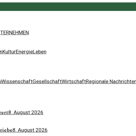
NTERNEHMEN
n
Kultur
Energie
Leben
n
Wissenschaft
Gesellschaft
Wirtschaft
Regionale Nachrichte
zert
8. August 2026
riebe
8. August 2026