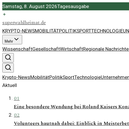
Samstag, 8. August 2026
Tagesausgabe
✦
superwahlheimat
.
de
KRYPTO-NEWS
MOBILITÄT
POLITIK
SPORT
TECHNOLOGIE
U
Mehr
Wissenschaft
Gesellschaft
Wirtschaft
Regionale Nachrichte
Krypto-News
Mobilität
Politik
Sport
Technologie
Unternehme
Aktuell
01
Eine besondere Wendung bei Roland Kaisers Kon
02
Volunteers hautnah dabei: Einblick in Meisterbet