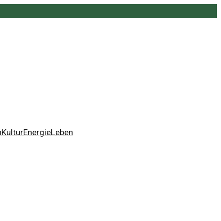
n
Kultur
Energie
Leben