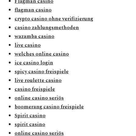
Flagman casino
flagman casino
crypto casino ohne verifizierung
casino zahlungsmethoden
wazamba casino
live casino
welches online casino
ice casino login
spicy casino freispiele
live roulette casino
casino freispiele
online casino seriös
boomerang casino freispiele
Spirit casino
spirit casino
online casino seriös