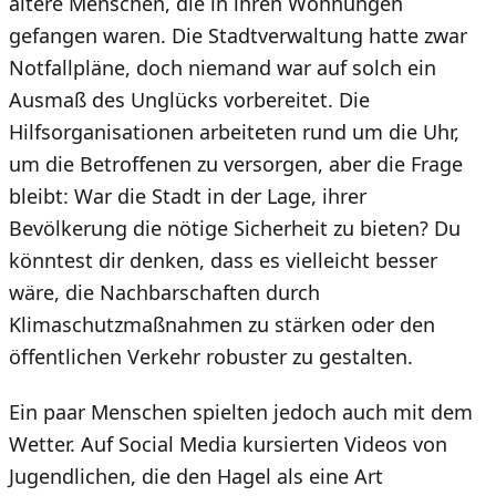
ältere Menschen, die in ihren Wohnungen
gefangen waren. Die Stadtverwaltung hatte zwar
Notfallpläne, doch niemand war auf solch ein
Ausmaß des Unglücks vorbereitet. Die
Hilfsorganisationen arbeiteten rund um die Uhr,
um die Betroffenen zu versorgen, aber die Frage
bleibt: War die Stadt in der Lage, ihrer
Bevölkerung die nötige Sicherheit zu bieten? Du
könntest dir denken, dass es vielleicht besser
wäre, die Nachbarschaften durch
Klimaschutzmaßnahmen zu stärken oder den
öffentlichen Verkehr robuster zu gestalten.
Ein paar Menschen spielten jedoch auch mit dem
Wetter. Auf Social Media kursierten Videos von
Jugendlichen, die den Hagel als eine Art