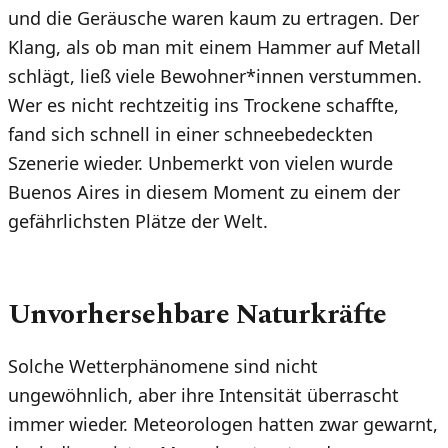
und die Geräusche waren kaum zu ertragen. Der
Klang, als ob man mit einem Hammer auf Metall
schlägt, ließ viele Bewohner*innen verstummen.
Wer es nicht rechtzeitig ins Trockene schaffte,
fand sich schnell in einer schneebedeckten
Szenerie wieder. Unbemerkt von vielen wurde
Buenos Aires in diesem Moment zu einem der
gefährlichsten Plätze der Welt.
Unvorhersehbare Naturkräfte
Solche Wetterphänomene sind nicht
ungewöhnlich, aber ihre Intensität überrascht
immer wieder. Meteorologen hatten zwar gewarnt,