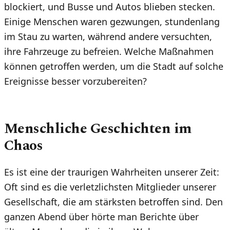
blockiert, und Busse und Autos blieben stecken.
Einige Menschen waren gezwungen, stundenlang
im Stau zu warten, während andere versuchten,
ihre Fahrzeuge zu befreien. Welche Maßnahmen
können getroffen werden, um die Stadt auf solche
Ereignisse besser vorzubereiten?
Menschliche Geschichten im
Chaos
Es ist eine der traurigen Wahrheiten unserer Zeit:
Oft sind es die verletzlichsten Mitglieder unserer
Gesellschaft, die am stärksten betroffen sind. Den
ganzen Abend über hörte man Berichte über