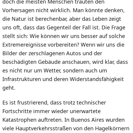
doch die meisten Menschen trauten den
Vorhersagen nicht wirklich. Man könnte denken,
die Natur ist berechenbar, aber das Leben zeigt
uns oft, dass das Gegenteil der Fall ist. Die Frage
stellt sich: Wie können wir uns besser auf solche
Extremereignisse vorbereiten? Wenn wir uns die
Bilder der zerschlagenen Autos und der
beschädigten Gebäude anschauen, wird klar, dass
es nicht nur um Wetter, sondern auch um
Infrastrukturen und deren Widerstandsfähigkeit
geht.
Es ist frustrierend, dass trotz technischer
Fortschritte immer wieder unerwartete
Katastrophen auftreten. In Buenos Aires wurden
viele Hauptverkehrsstraßen von den Hagelkörnern