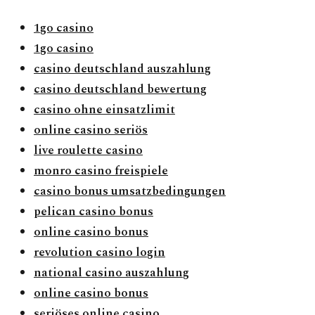
1go casino
1go casino
casino deutschland auszahlung
casino deutschland bewertung
casino ohne einsatzlimit
online casino seriös
live roulette casino
monro casino freispiele
casino bonus umsatzbedingungen
pelican casino bonus
online casino bonus
revolution casino login
national casino auszahlung
online casino bonus
seriöses online casino