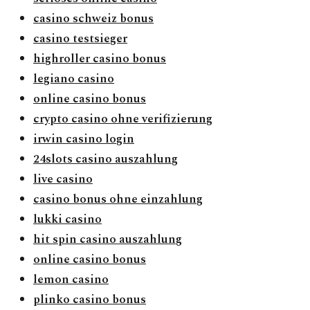
casino schweiz bonus
casino testsieger
highroller casino bonus
legiano casino
online casino bonus
crypto casino ohne verifizierung
irwin casino login
24slots casino auszahlung
live casino
casino bonus ohne einzahlung
lukki casino
hit spin casino auszahlung
online casino bonus
lemon casino
plinko casino bonus