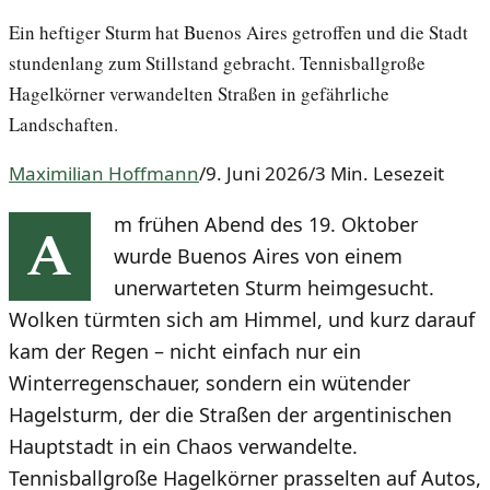
Ein heftiger Sturm hat Buenos Aires getroffen und die Stadt
stundenlang zum Stillstand gebracht. Tennisballgroße
Hagelkörner verwandelten Straßen in gefährliche
Landschaften.
Maximilian Hoffmann
/
9. Juni 2026
/
3 Min. Lesezeit
Am frühen Abend des 19. Oktober
wurde Buenos Aires von einem
unerwarteten Sturm heimgesucht.
Wolken türmten sich am Himmel, und kurz darauf
kam der Regen – nicht einfach nur ein
Winterregenschauer, sondern ein wütender
Hagelsturm, der die Straßen der argentinischen
Hauptstadt in ein Chaos verwandelte.
Tennisballgroße Hagelkörner prasselten auf Autos,