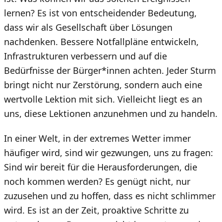
lernen? Es ist von entscheidender Bedeutung,
dass wir als Gesellschaft über Lösungen
nachdenken. Bessere Notfallpläne entwickeln,
Infrastrukturen verbessern und auf die
Bedürfnisse der Bürger*innen achten. Jeder Sturm
bringt nicht nur Zerstörung, sondern auch eine
wertvolle Lektion mit sich. Vielleicht liegt es an
uns, diese Lektionen anzunehmen und zu handeln.
In einer Welt, in der extremes Wetter immer
häufiger wird, sind wir gezwungen, uns zu fragen:
Sind wir bereit für die Herausforderungen, die
noch kommen werden? Es genügt nicht, nur
zuzusehen und zu hoffen, dass es nicht schlimmer
wird. Es ist an der Zeit, proaktive Schritte zu