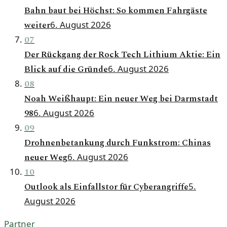
Bahn baut bei Höchst: So kommen Fahrgäste
weiter
6. August 2026
07
Der Rückgang der Rock Tech Lithium Aktie: Ein
Blick auf die Gründe
6. August 2026
08
Noah Weißhaupt: Ein neuer Weg bei Darmstadt
98
6. August 2026
09
Drohnenbetankung durch Funkstrom: Chinas
neuer Weg
6. August 2026
10
Outlook als Einfallstor für Cyberangriffe
5.
August 2026
Partner