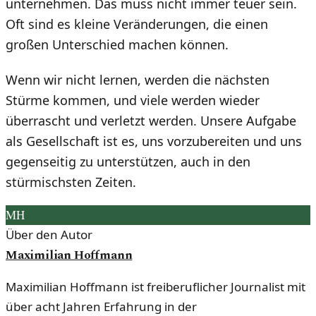
unternehmen. Das muss nicht immer teuer sein.
Oft sind es kleine Veränderungen, die einen
großen Unterschied machen können.
Wenn wir nicht lernen, werden die nächsten
Stürme kommen, und viele werden wieder
überrascht und verletzt werden. Unsere Aufgabe
als Gesellschaft ist es, uns vorzubereiten und uns
gegenseitig zu unterstützen, auch in den
stürmischsten Zeiten.
MH
Über den Autor
Maximilian Hoffmann
Maximilian Hoffmann ist freiberuflicher Journalist mit
über acht Jahren Erfahrung in der