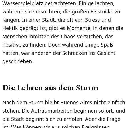
Wasserspielplatz betrachteten. Einige lachten,
während sie versuchten, die großen Eisstücke zu
fangen. In einer Stadt, die oft von Stress und
Hektik geprägt ist, gibt es Momente, in denen die
Menschen inmitten des Chaos versuchen, das
Positive zu finden. Doch während einige Spaß
hatten, war anderen der Schrecken ins Gesicht
geschrieben.
Die Lehren aus dem Sturm
Nach dem Sturm bleibt Buenos Aires nicht einfach
stehen. Die Aufräumarbeiten beginnen sofort, und
die Stadt beginnt sich zu erholen. Aber die Frage
ist: Was können wir aus solchen Ereignissen