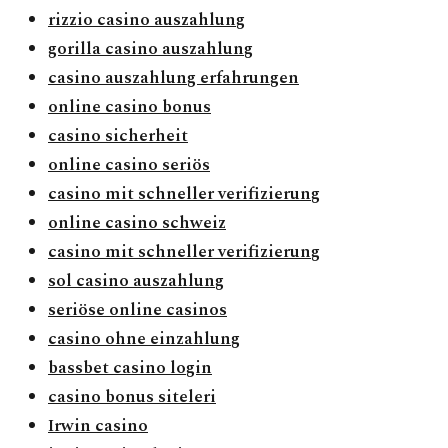
rizzio casino auszahlung
gorilla casino auszahlung
casino auszahlung erfahrungen
online casino bonus
casino sicherheit
online casino seriös
casino mit schneller verifizierung
online casino schweiz
casino mit schneller verifizierung
sol casino auszahlung
seriöse online casinos
casino ohne einzahlung
bassbet casino login
casino bonus siteleri
Irwin casino