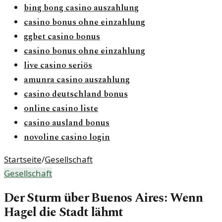
bing bong casino auszahlung
casino bonus ohne einzahlung
ggbet casino bonus
casino bonus ohne einzahlung
live casino seriös
amunra casino auszahlung
casino deutschland bonus
online casino liste
casino ausland bonus
novoline casino login
Startseite
/
Gesellschaft
Gesellschaft
Der Sturm über Buenos Aires: Wenn
Hagel die Stadt lähmt