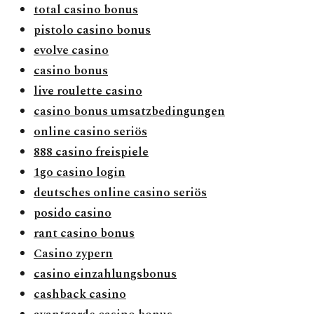
total casino bonus
pistolo casino bonus
evolve casino
casino bonus
live roulette casino
casino bonus umsatzbedingungen
online casino seriös
888 casino freispiele
1go casino login
deutsches online casino seriös
posido casino
rant casino bonus
Casino zypern
casino einzahlungsbonus
cashback casino