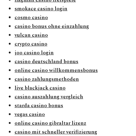
flagman casino freispiele
smokace casino login
cosmo casino
casino bonus ohne einzahlung
vulcan casino
crypto casino
joo casino login
casino deutschland bonus
online casino willkommensbonus
casino zahlungsmethoden
live blackjack casino
casino auszahlung vergleich
starda casino bonus
vegas casino
online casino gibraltar lizenz
casino mit schneller verifizierung