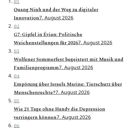
01
Quang Ninh und der Weg zu digitaler
Innovation
7. August 2026
02
G7-Gipfel in Évian: Politische
Weichenstellungen für 2026
7. August 2026
03
Wolfener Sommerfest begeistert mit Musik und
Familienprogramm
7. August 2026
04
Empörung über Israels Marine: Tierschutz über
Menschenrechte?
7. August 2026
05
Wie 21 Tage ohne Handy die Depression
verringern können
7. August 2026
06