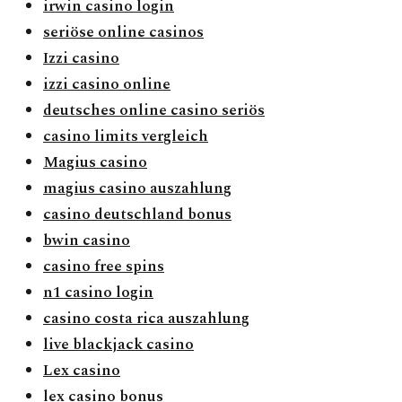
irwin casino login
seriöse online casinos
Izzi casino
izzi casino online
deutsches online casino seriös
casino limits vergleich
Magius casino
magius casino auszahlung
casino deutschland bonus
bwin casino
casino free spins
n1 casino login
casino costa rica auszahlung
live blackjack casino
Lex casino
lex casino bonus