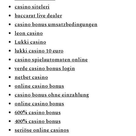
casino siteleri
baccarat live dealer
casino bonus umsatzbedingungen
leon casino
Lukki casino
lukki casino 10 euro
casino spielautomaten online
verde casino bonus login
netbet casino
online casino bonus
casino bonus ohne einzahlung
online casino bonus
600% casino bonus
400% casino bonus
seriöse online casinos