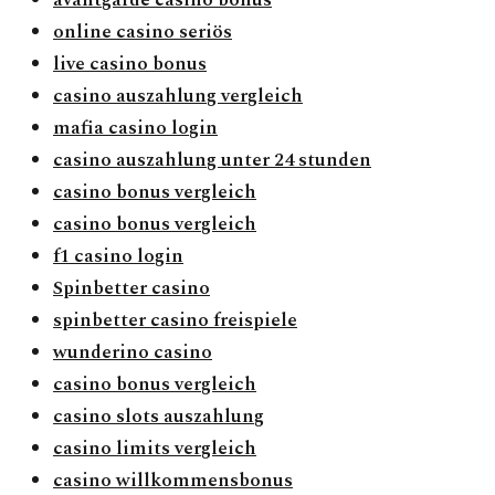
avantgarde casino bonus
online casino seriös
live casino bonus
casino auszahlung vergleich
mafia casino login
casino auszahlung unter 24 stunden
casino bonus vergleich
casino bonus vergleich
f1 casino login
Spinbetter casino
spinbetter casino freispiele
wunderino casino
casino bonus vergleich
casino slots auszahlung
casino limits vergleich
casino willkommensbonus