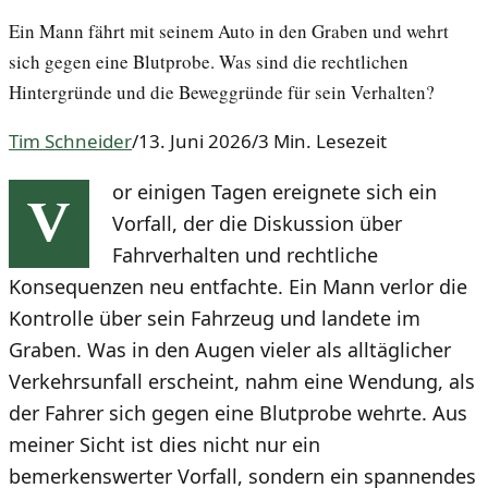
Ein Mann fährt mit seinem Auto in den Graben und wehrt
sich gegen eine Blutprobe. Was sind die rechtlichen
Hintergründe und die Beweggründe für sein Verhalten?
Tim Schneider
/
13. Juni 2026
/
3 Min. Lesezeit
Vor einigen Tagen ereignete sich ein
Vorfall, der die Diskussion über
Fahrverhalten und rechtliche
Konsequenzen neu entfachte. Ein Mann verlor die
Kontrolle über sein Fahrzeug und landete im
Graben. Was in den Augen vieler als alltäglicher
Verkehrsunfall erscheint, nahm eine Wendung, als
der Fahrer sich gegen eine Blutprobe wehrte. Aus
meiner Sicht ist dies nicht nur ein
bemerkenswerter Vorfall, sondern ein spannendes