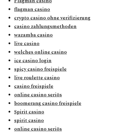
Flagman casino
flagman casino
crypto casino ohne verifizierung
casino zahlungsmethoden
wazamba casino
live casino
welches online casino
ice casino login
spicy casino freispiele
live roulette casino
casino freispiele
online casino seriös
boomerang casino freispiele
Spirit casino
spirit casino
online casino seriös