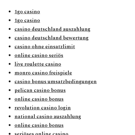
1go casino
1go casino
casino deutschland auszahlung
casino deutschland bewertung
casino ohne einsatzlimit
online casino seriös
live roulette casino
monro casino freispiele
casino bonus umsatzbedingungen
pelican casino bonus
online casino bonus
revolution casino login
national casino auszahlung
online casino bonus
seriöses online casino