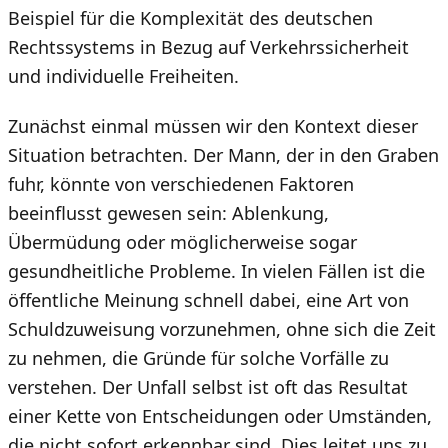
Beispiel für die Komplexität des deutschen
Rechtssystems in Bezug auf Verkehrssicherheit
und individuelle Freiheiten.
Zunächst einmal müssen wir den Kontext dieser
Situation betrachten. Der Mann, der in den Graben
fuhr, könnte von verschiedenen Faktoren
beeinflusst gewesen sein: Ablenkung,
Übermüdung oder möglicherweise sogar
gesundheitliche Probleme. In vielen Fällen ist die
öffentliche Meinung schnell dabei, eine Art von
Schuldzuweisung vorzunehmen, ohne sich die Zeit
zu nehmen, die Gründe für solche Vorfälle zu
verstehen. Der Unfall selbst ist oft das Resultat
einer Kette von Entscheidungen oder Umständen,
die nicht sofort erkennbar sind. Dies leitet uns zu