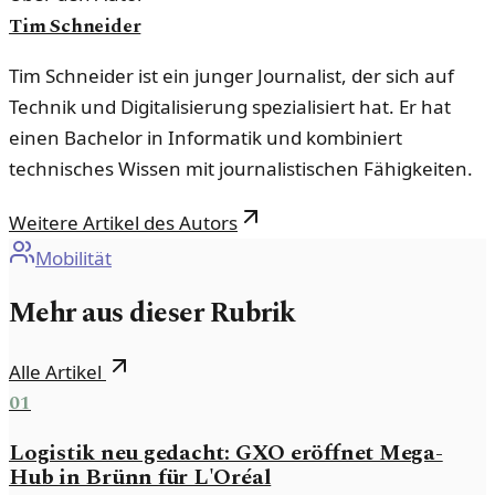
Tim Schneider
Tim Schneider ist ein junger Journalist, der sich auf
Technik und Digitalisierung spezialisiert hat. Er hat
einen Bachelor in Informatik und kombiniert
technisches Wissen mit journalistischen Fähigkeiten.
Weitere Artikel des Autors
Mobilität
Mehr aus dieser Rubrik
Alle Artikel
01
Logistik neu gedacht: GXO eröffnet Mega-
Hub in Brünn für L'Oréal