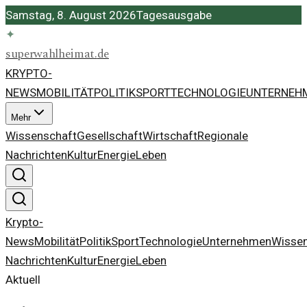
Samstag, 8. August 2026
Tagesausgabe
✦
superwahlheimat
.
de
KRYPTO-
NEWS
MOBILITÄT
POLITIK
SPORT
TECHNOLOGIE
UNTERNEH
Mehr
Wissenschaft
Gesellschaft
Wirtschaft
Regionale
Nachrichten
Kultur
Energie
Leben
Krypto-
News
Mobilität
Politik
Sport
Technologie
Unternehmen
Wissen
Nachrichten
Kultur
Energie
Leben
Aktuell