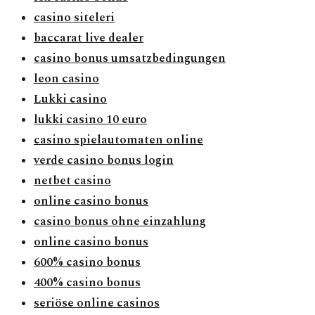
casino siteleri
baccarat live dealer
casino bonus umsatzbedingungen
leon casino
Lukki casino
lukki casino 10 euro
casino spielautomaten online
verde casino bonus login
netbet casino
online casino bonus
casino bonus ohne einzahlung
online casino bonus
600% casino bonus
400% casino bonus
seriöse online casinos