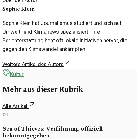
Sophie Klein
Sophie Klein hat Journalismus studiert und sich auf
Umwelt- und Klimanews spezialisiert. Ihre
Berichterstattung hebt oft lokale Initiativen hervor, die
gegen den Klimawandel ankämpfen.
Weitere Artikel des Autors
Kultur
Mehr aus dieser Rubrik
Alle Artikel
01
Sea of Thieves: Verfilmung offiziell
bekanntgegeben