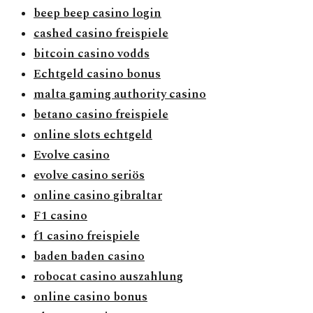
beep beep casino login
cashed casino freispiele
bitcoin casino vodds
Echtgeld casino bonus
malta gaming authority casino
betano casino freispiele
online slots echtgeld
Evolve casino
evolve casino seriös
online casino gibraltar
F1 casino
f1 casino freispiele
baden baden casino
robocat casino auszahlung
online casino bonus