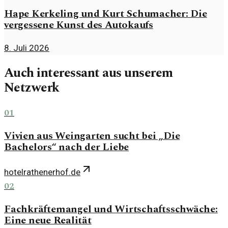
Hape Kerkeling und Kurt Schumacher: Die
vergessene Kunst des Autokaufs
8. Juli 2026
Auch interessant aus unserem
Netzwerk
01
Vivien aus Weingarten sucht bei „Die
Bachelors“ nach der Liebe
hotelrathenerhof.de
02
Fachkräftemangel und Wirtschaftsschwäche:
Eine neue Realität