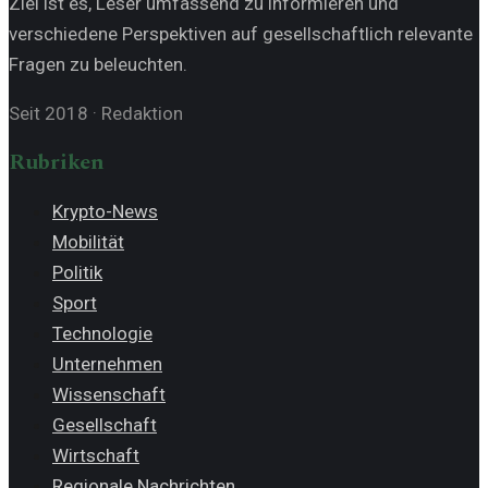
Ziel ist es, Leser umfassend zu informieren und
verschiedene Perspektiven auf gesellschaftlich relevante
Fragen zu beleuchten.
Seit 2018
·
Redaktion
Rubriken
Krypto-News
Mobilität
Politik
Sport
Technologie
Unternehmen
Wissenschaft
Gesellschaft
Wirtschaft
Regionale Nachrichten