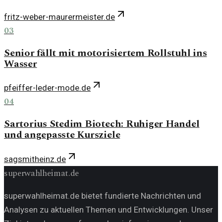
fritz-weber-maurermeister.de
03
Senior fällt mit motorisiertem Rollstuhl ins
Wasser
pfeiffer-leder-mode.de
04
Sartorius Stedim Biotech: Ruhiger Handel
und angepasste Kursziele
sagsmitheinz.de
superwahlheimat
.
de
superwahlheimat.de bietet fundierte Nachrichten und
Analysen zu aktuellen Themen und Entwicklungen. Unser