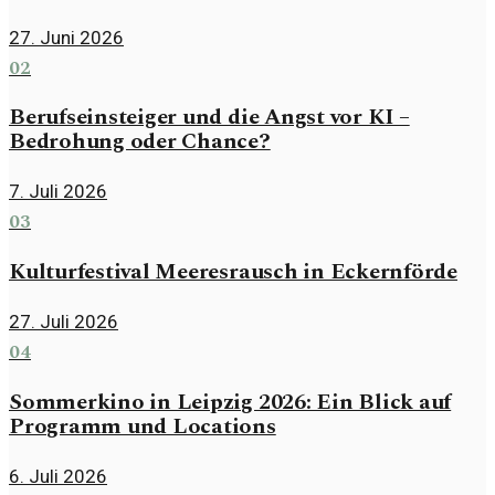
27. Juni 2026
02
Berufseinsteiger und die Angst vor KI –
Bedrohung oder Chance?
7. Juli 2026
03
Kulturfestival Meeresrausch in Eckernförde
27. Juli 2026
04
Sommerkino in Leipzig 2026: Ein Blick auf
Programm und Locations
6. Juli 2026