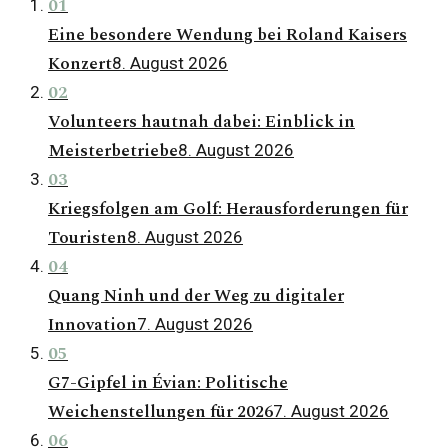
01
Eine besondere Wendung bei Roland Kaisers
Konzert
8. August 2026
02
Volunteers hautnah dabei: Einblick in
Meisterbetriebe
8. August 2026
03
Kriegsfolgen am Golf: Herausforderungen für
Touristen
8. August 2026
04
Quang Ninh und der Weg zu digitaler
Innovation
7. August 2026
05
G7-Gipfel in Évian: Politische
Weichenstellungen für 2026
7. August 2026
06