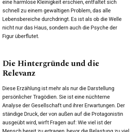
eine harmlose Kleinigkeit erschien, entfaltet sich
schnell zu einem gewaltigen Problem, das alle
Lebensbereiche durchdringt. Es ist als ob die Welle
nicht nur das Haus, sondern auch die Psyche der
Figur überflutet.
Die Hintergründe und die
Relevanz
Diese Erzählung ist mehr als nur die Darstellung
persönlicher Tragödien. Sie ist eine nüchterne
Analyse der Gesellschaft und ihrer Erwartungen. Der
ständige Druck, der von außen auf die Protagonistin
ausgeübt wird, wirft Fragen auf: Wie viel ist der
Mensch bereit zu ertragen, bevor die Belastung zu viel