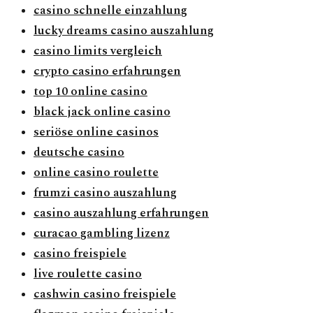
casino schnelle einzahlung
lucky dreams casino auszahlung
casino limits vergleich
crypto casino erfahrungen
top 10 online casino
black jack online casino
seriöse online casinos
deutsche casino
online casino roulette
frumzi casino auszahlung
casino auszahlung erfahrungen
curacao gambling lizenz
casino freispiele
live roulette casino
cashwin casino freispiele