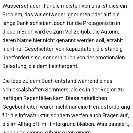
Wasserschäden. Für die meisten von uns ist dies ein
Problem, das wir entweder ignorieren oder auf die
lange Bank schieben, doch für die Protagonistin in
diesem Buch wird es zum Vollzeitjob. Die Autorin,
deren Name hier nicht genannt werden soll, erzählt
nicht nur Geschichten von Kapazitäten, die ständig
überfordert sind, sondern auch von der emotionalen
Belastung, die damit einhergeht.
Die Idee zu dem Buch entstand während eines
schicksalshaften Sommers, als es in der Region zu
heftigen Regenfällen kam. Diese natürlichen
Gegebenheiten waren nicht nur eine Herausforderung
für die Infrastruktur, sondern werfen auch Fragen auf,
die im Alltag oft im Hintergrund bleiben. Was passiert,
wenn das eigene Zuhause von einem