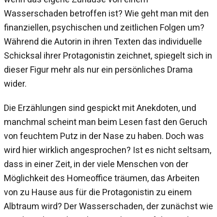
Wasserschaden betroffen ist? Wie geht man mit den
finanziellen, psychischen und zeitlichen Folgen um?
Während die Autorin in ihren Texten das individuelle
Schicksal ihrer Protagonistin zeichnet, spiegelt sich in
dieser Figur mehr als nur ein persönliches Drama
wider.
Die Erzählungen sind gespickt mit Anekdoten, und
manchmal scheint man beim Lesen fast den Geruch
von feuchtem Putz in der Nase zu haben. Doch was
wird hier wirklich angesprochen? Ist es nicht seltsam,
dass in einer Zeit, in der viele Menschen von der
Möglichkeit des Homeoffice träumen, das Arbeiten
von zu Hause aus für die Protagonistin zu einem
Albtraum wird? Der Wasserschaden, der zunächst wie